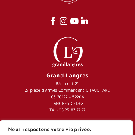
Grand-Langres
Bâtiment 21
27 place d’Armes Commandant CHAUCHARD
CS 70127 – 52206
LANGRES CEDEX
Tél : 03 25 87 77 77
Nous respectons votre vie privée.
Journal Langres&Co