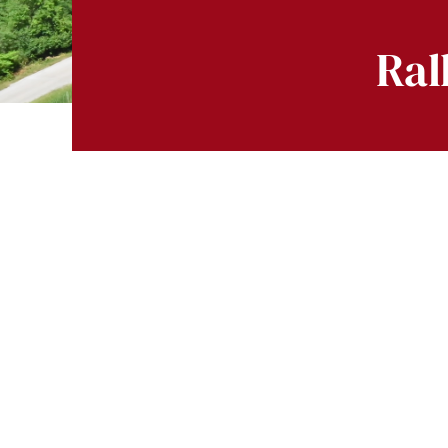
Ral
Voir
l'image
agrandie