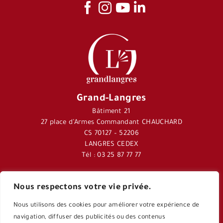
Grand-Langres
Bâtiment 21
27 place d’Armes Commandant CHAUCHARD
CS 70127 – 52206
LANGRES CEDEX
Tél : 03 25 87 77 77
Nous respectons votre vie privée.
Journal Langres&Co
Nous utilisons des cookies pour améliorer votre expérience de
Application Langres&Co
navigation, diffuser des publicités ou des contenus