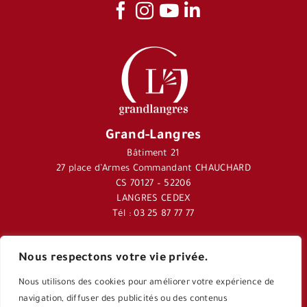
Grand-Langres
Bâtiment 21
27 place d’Armes Commandant CHAUCHARD
CS 70127 – 52206
LANGRES CEDEX
Tél : 03 25 87 77 77
Nous respectons votre vie privée.
Journal Langres&Co
Nous utilisons des cookies pour améliorer votre expérience de
Application Langres&Co
navigation, diffuser des publicités ou des contenus