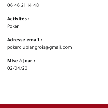
06 46 21 14 48
Activités :
Poker
Adresse email :
pokerclublangrois@gmail.com
Mise à jour :
02/04/20