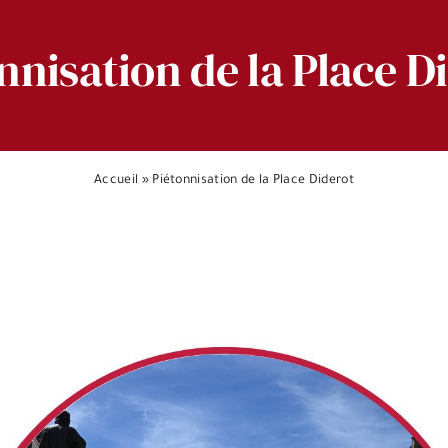
nnisation de la Place D
Accueil
»
Piétonnisation de la Place Diderot