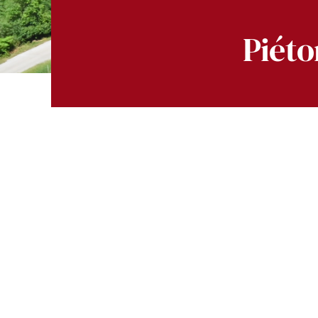
Piéto
Voir
l'image
agrandie