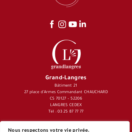
Grand-Langres
Bâtiment 21
27 place d’Armes Commandant CHAUCHARD
CS 70127 – 52206
LANGRES CEDEX
Tél : 03 25 87 77 77
Nous respectons votre vie privée.
Journal Langres&Co