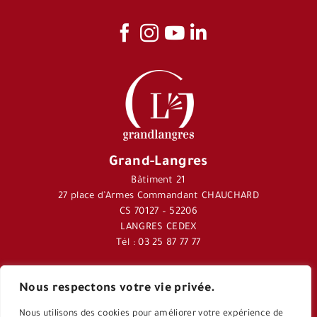
Grand-Langres
Bâtiment 21
27 place d’Armes Commandant CHAUCHARD
CS 70127 – 52206
LANGRES CEDEX
Tél : 03 25 87 77 77
Nous respectons votre vie privée.
Journal Langres&Co
Nous utilisons des cookies pour améliorer votre expérience de