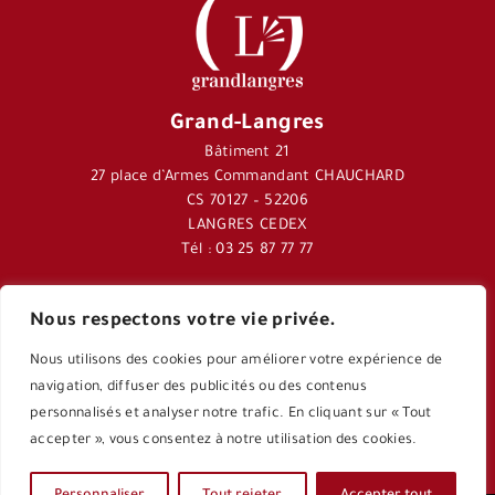
Grand-Langres
Bâtiment 21
27 place d’Armes Commandant CHAUCHARD
CS 70127 – 52206
LANGRES CEDEX
Tél : 03 25 87 77 77
Nous respectons votre vie privée.
Journal Langres&Co
Nous utilisons des cookies pour améliorer votre expérience de
Application Langres&Co
navigation, diffuser des publicités ou des contenus
personnalisés et analyser notre trafic. En cliquant sur « Tout
accepter », vous consentez à notre utilisation des cookies.
Agenda culturel