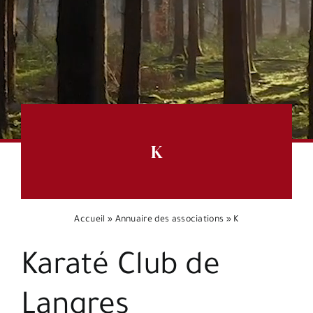
Espace citoyens
K
Accueil
»
Annuaire des associations
»
K
Karaté Club de
Langres