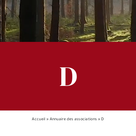
D
Accueil
»
Annuaire des associations
»
D