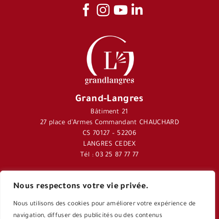
Grand-Langres
Bâtiment 21
27 place d’Armes Commandant CHAUCHARD
CS 70127 – 52206
LANGRES CEDEX
Tél : 03 25 87 77 77
Nous respectons votre vie privée.
Journal Langres&Co
Nous utilisons des cookies pour améliorer votre expérience de
Application Langres&Co
navigation, diffuser des publicités ou des contenus