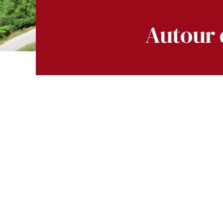
Autour 
Voir
l'image
agrandie