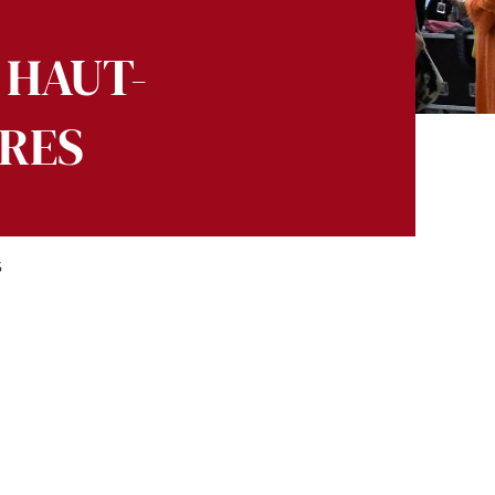
 HAUT-
GRES
S